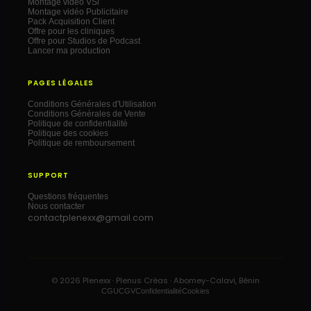
Montage vidéo VSl
Montage vidéo Publicitaire
Pack Acquisition Client
Offre pour les cliniques
Offre pour Studios de Podcast
Lancer ma production
PAGES LÉGALES
Conditions Générales d'Utilisation
Conditions Générales de Vente
Politique de confidentialité
Politique des cookies
Politique de remboursement
SUPPORT
Questions fréquentes
Nous contacter
contactplenexx@gmail.com
©
2026
Plenexx · Plenus Créas · Abomey-Calavi, Bénin
CGU
CGV
Confidentialité
Cookies