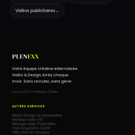
Vidéos publicitaires
→
PLEN
EXX
Votre équipe créative externalisée.
Vidéo & Design, livrés chaque
mois. Sans recruter, sans gérer.
Une entité de
Plenus Créas
AUTRES SERVICES
Motion Design de présentation
Montage vidéo VSl
Montage vidéo Publicitaire
Pack Acquisition Client
Offre pour les cliniques