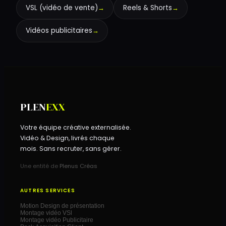
VSL (vidéo de vente)
→
Reels & Shorts
→
Vidéos publicitaires
→
PLEN
EXX
Votre équipe créative externalisée.
Vidéo & Design, livrés chaque
mois. Sans recruter, sans gérer.
Une entité de
Plenus Créas
AUTRES SERVICES
Motion Design de présentation
Montage vidéo VSl
Montage vidéo Publicitaire