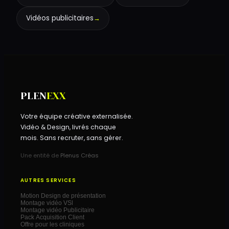
Vidéos publicitaires
→
PLEN
EXX
Votre équipe créative externalisée.
Vidéo & Design, livrés chaque
mois. Sans recruter, sans gérer.
Une entité de
Plenus Créas
AUTRES SERVICES
Motion Design de présentation
Montage vidéo VSl
Montage vidéo Publicitaire
Pack Acquisition Client
Offre pour les cliniques