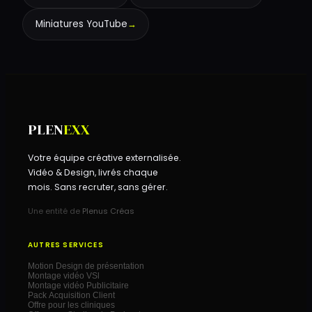
Miniatures YouTube
→
PLEN
EXX
Votre équipe créative externalisée.
Vidéo & Design, livrés chaque
mois. Sans recruter, sans gérer.
Une entité de
Plenus Créas
AUTRES SERVICES
Motion Design de présentation
Montage vidéo VSl
Montage vidéo Publicitaire
Pack Acquisition Client
Offre pour les cliniques