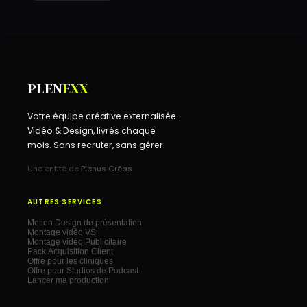
PLEN
EXX
Votre équipe créative externalisée.
Vidéo & Design, livrés chaque
mois. Sans recruter, sans gérer.
Une entité de
Plenus Créas
AUTRES SERVICES
Motion Design de présentation
Montage vidéo VSl
Montage vidéo Publicitaire
Pack Acquisition Client
Offre pour les cliniques
Offre pour Studios de Podcast
Lancer ma production