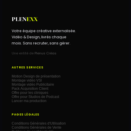
PLEN
EXX
Votre équipe créative externalisée.
Vidéo & Design, livrés chaque
mois. Sans recruter, sans gérer.
Une entité de
Plenus Créas
AUTRES SERVICES
Motion Design de présentation
Montage vidéo VSl
Montage vidéo Publicitaire
Pack Acquisition Client
Offre pour les cliniques
Offre pour Studios de Podcast
Lancer ma production
PAGES LÉGALES
Conditions Générales d'Utilisation
Conditions Générales de Vente