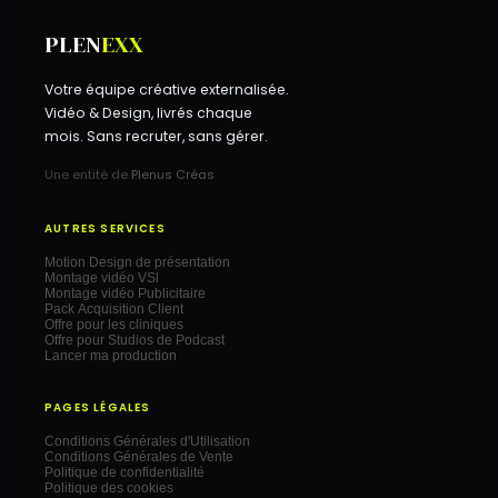
PLEN
EXX
Votre équipe créative externalisée.
Vidéo & Design, livrés chaque
mois. Sans recruter, sans gérer.
Une entité de
Plenus Créas
AUTRES SERVICES
Motion Design de présentation
Montage vidéo VSl
Montage vidéo Publicitaire
Pack Acquisition Client
Offre pour les cliniques
Offre pour Studios de Podcast
Lancer ma production
PAGES LÉGALES
Conditions Générales d'Utilisation
Conditions Générales de Vente
Politique de confidentialité
Politique des cookies