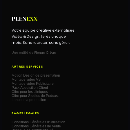
PLEN
EXX
Votre équipe créative externalisée.
Vidéo & Design, livrés chaque
mois. Sans recruter, sans gérer.
Une entité de
Plenus Créas
AUTRES SERVICES
Motion Design de présentation
Montage vidéo VSl
Montage vidéo Publicitaire
Pack Acquisition Client
Offre pour les cliniques
Offre pour Studios de Podcast
Lancer ma production
PAGES LÉGALES
Conditions Générales d'Utilisation
Conditions Générales de Vente