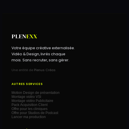
PLEN
EXX
Votre équipe créative externalisée.
Vidéo & Design, livrés chaque
mois. Sans recruter, sans gérer.
Une entité de
Plenus Créas
AUTRES SERVICES
Motion Design de présentation
Montage vidéo VSl
Montage vidéo Publicitaire
Pack Acquisition Client
Offre pour les cliniques
Offre pour Studios de Podcast
Lancer ma production