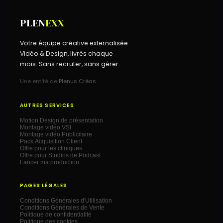
PLEN
EXX
Votre équipe créative externalisée.
Vidéo & Design, livrés chaque
mois. Sans recruter, sans gérer.
Une entité de
Plenus Créas
AUTRES SERVICES
Motion Design de présentation
Montage vidéo VSl
Montage vidéo Publicitaire
Pack Acquisition Client
Offre pour les cliniques
Offre pour Studios de Podcast
Lancer ma production
PAGES LÉGALES
Conditions Générales d'Utilisation
Conditions Générales de Vente
Politique de confidentialité
Politique des cookies