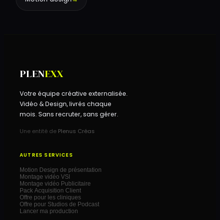
PLEN
EXX
Votre équipe créative externalisée.
Vidéo & Design, livrés chaque
mois. Sans recruter, sans gérer.
Une entité de
Plenus Créas
AUTRES SERVICES
Motion Design de présentation
Montage vidéo VSl
Montage vidéo Publicitaire
Pack Acquisition Client
Offre pour les cliniques
Offre pour Studios de Podcast
Lancer ma production