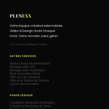
PLEN
EXX
Votre équipe créative externalisée.
Vidéo & Design, livrés chaque
mois. Sans recruter, sans gérer.
Une entité de
Plenus Créas
AUTRES SERVICES
Motion Design de présentation
Montage vidéo VSl
Montage vidéo Publicitaire
Pack Acquisition Client
Offre pour les cliniques
Offre pour Studios de Podcast
Lancer ma production
PAGES LÉGALES
Conditions Générales d'Utilisation
Conditions Générales de Vente