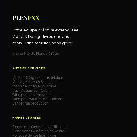
PLEN
EXX
Votre équipe créative externalisée.
Vidéo & Design, livrés chaque
mois. Sans recruter, sans gérer.
Une entité de
Plenus Créas
AUTRES SERVICES
Motion Design de présentation
Montage vidéo VSl
Montage vidéo Publicitaire
Pack Acquisition Client
Offre pour les cliniques
Offre pour Studios de Podcast
Lancer ma production
PAGES LÉGALES
Conditions Générales d'Utilisation
Conditions Générales de Vente
Politique de confidentialité