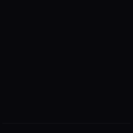
+
+
+