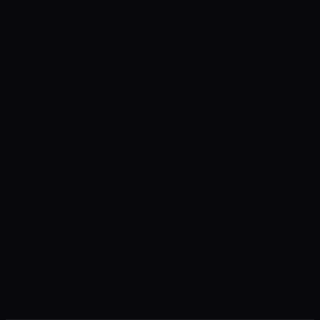
+
+
+