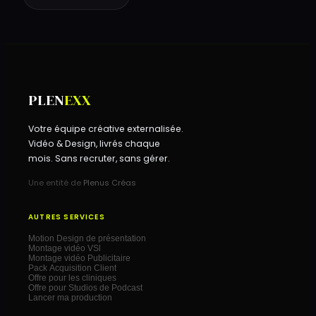
PLEN
EXX
Votre équipe créative externalisée.
Vidéo & Design, livrés chaque
mois. Sans recruter, sans gérer.
Une entité de
Plenus Créas
AUTRES SERVICES
Motion Design de présentation
Montage vidéo VSl
Montage vidéo Publicitaire
Pack Acquisition Client
Offre pour les cliniques
Offre pour Studios de Podcast
Lancer ma production