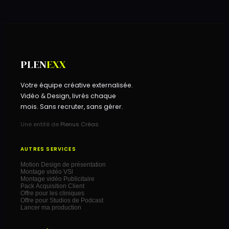
PLEN
EXX
Votre équipe créative externalisée.
Vidéo & Design, livrés chaque
mois. Sans recruter, sans gérer.
Une entité de
Plenus Créas
AUTRES SERVICES
Motion Design de présentation
Montage vidéo VSl
Montage vidéo Publicitaire
Pack Acquisition Client
Offre pour les cliniques
Offre pour Studios de Podcast
Lancer ma production