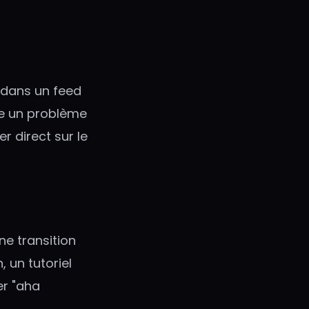
n dans un feed
re un problème
r direct sur le
une transition
 un tutoriel
er "aha