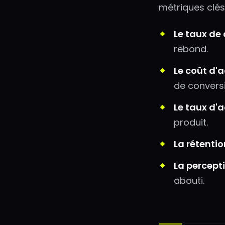
métriques clés
Le taux de 
rebond.
Le coût d'a
de convers
Le taux d'a
produit.
La rétention
La percept
abouti.