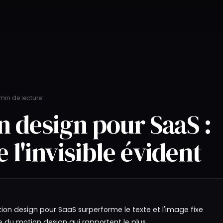
min de lecture
n design pour SaaS :
 l'invisible évident
ion design pour SaaS surperforme le texte et l'image fixe
e du motion design qui rapportent le plus