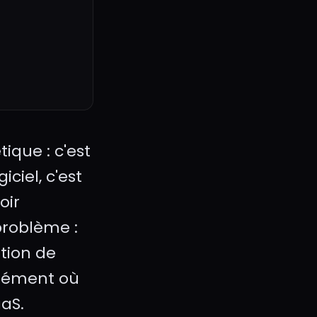
ique : c'est
ciel, c'est
oir
problème :
ition de
isément où
aaS.