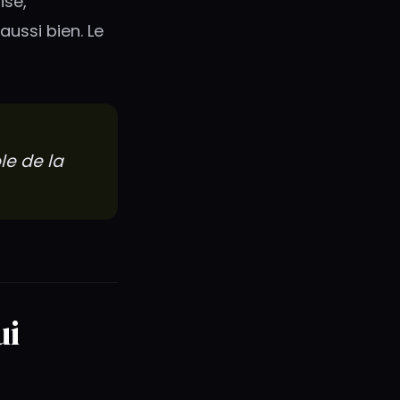
ise,
ussi bien. Le
le de la
ui