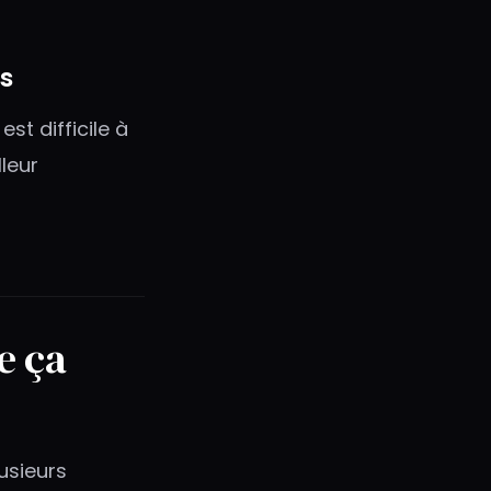
es
st difficile à
leur
e ça
lusieurs