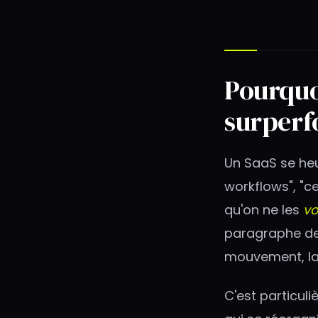
Pourquo
surperfo
Un SaaS se heu
workflows", "c
qu'on ne les
vo
paragraphe dem
mouvement, la 
C'est particul