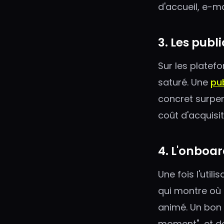
d'accueil, e-ma
3. Les publi
Sur les platef
saturé. Une
pub
concret surper
coût d'acquisit
4. L'onboa
Une fois l'util
qui montre où c
animé. Un bon 
moment", et do