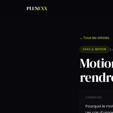
PLEN
EXX
← Tous les articles
9
SAAS & MOTION
Motio
rendre
SOMMAIRE
Pourquoi le mot
Les cas d'usag