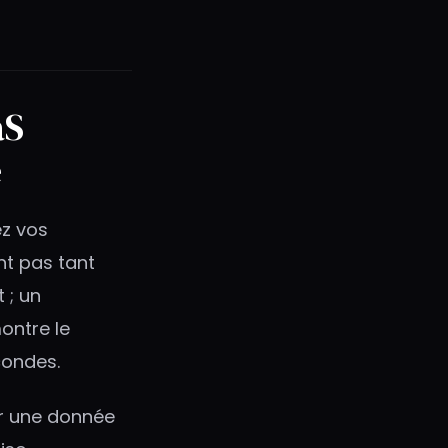
aS
e
ez vos
nt pas tant
 ; un
ontre le
condes.
er une donnée