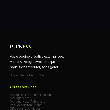
+
PLEN
EXX
Votre équipe créative externalisée.
Vidéo & Design, livrés chaque
mois. Sans recruter, sans gérer.
Une entité de
Plenus Créas
AUTRES SERVICES
Motion Design de présentation
Montage vidéo VSl
Montage vidéo Publicitaire
Pack Acquisition Client
Offre pour les cliniques